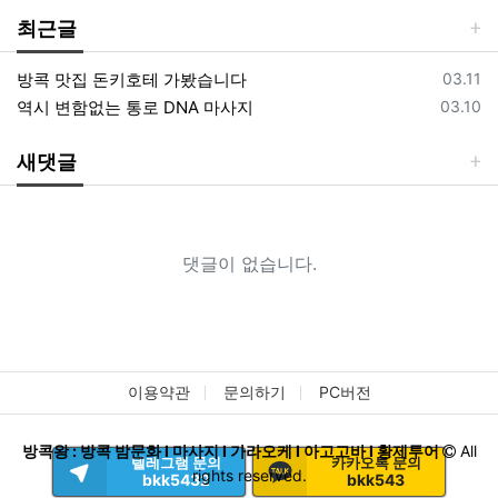
최근글
등록일
방콕 맛집 돈키호테 가봤습니다
03.11
등록일
역시 변함없는 통로 DNA 마사지
03.10
새댓글
댓글이 없습니다.
이용약관
문의하기
PC버전
방콕왕 : 방콕 밤문화 I 마사지 I 가라오케 I 아고고바 I 황제투어
All
텔레그램 문의
카카오톡 문의
rights reserved.
bkk5432
bkk543