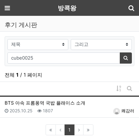
기
메뉴
방콕왕
후기 게시판
검색대상
검색어
검색
전체
1
/ 1 페이지
게시물 
게시
BTS 아속 프롬퐁역 국밥 플래이스 소개
등록일
조회
등록자
2025.10.25
1807
쾌감러
(current)
1