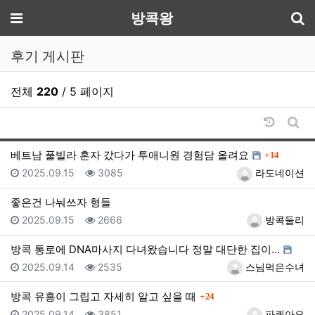
기
메뉴
방콕왕
후기 게시판
전체
220
/ 5 페이지
날짜순 
게시
댓글
베트남 풀빌라 혼자 갔다가 투애니원 경험담 올려요
14
등록일
조회
등록자
2025.09.15
3085
라도네이션
좋은건 나눠쓰자 형들
등록일
조회
등록자
2025.09.15
2666
방콕둘리
방콕 통로에 DNA마사지 다녀왔습니다 정말 대단한 집이…
등록일
조회
등록자
2025.09.14
2535
스님먹은수녀
댓글
방콕 유흥이 그립고 자세히 알고 싶을 때
24
등록일
조회
등록자
2025.09.14
3851
파퀴아오