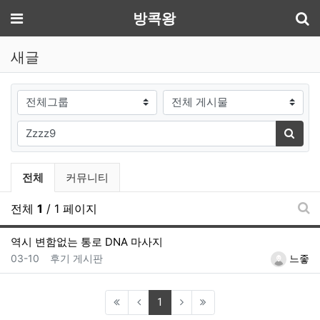
기
메뉴
방콕왕
새글
게시판그룹
검색대상
필수
검색어
검색
전체게시물 그룹 목록
전체
커뮤니티
전체
1
/ 1 페이지
새
역시 변함없는 통로 DNA 마사지
등록일
등록자
03-10
후기 게시판
느좋
(current)
1