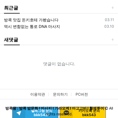
최근글
등록일
방콕 맛집 돈키호테 가봤습니다
03.11
등록일
역시 변함없는 통로 DNA 마사지
03.10
새댓글
댓글이 없습니다.
이용약관
문의하기
PC버전
방콕왕 : 방콕 밤문화 I 마사지 I 가라오케 I 아고고바 I 황제투어
All
텔레그램 문의
카카오톡 문의
rights reserved.
bkk5432
bkk543