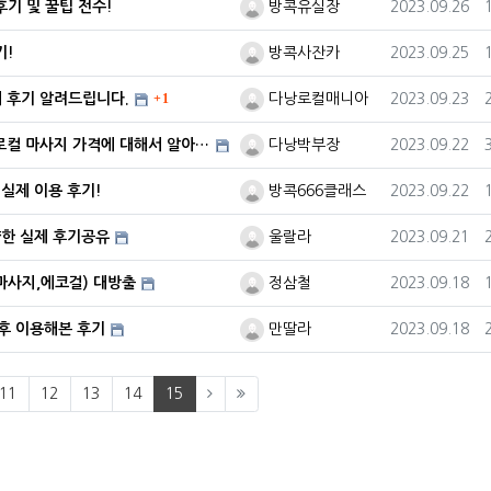
등록자
등록일
후기 및 꿀팁 전수!
방콕유실장
2023.09.26
등록자
등록일
기!
방콕사잔카
2023.09.25
댓글
등록자
등록일
서 후기 알려드립니다.
1
다낭로컬매니아
2023.09.23
등록자
등록일
다낭 붐붐 뜻에 대해 알아보는 시간과 한인,로컬 마사지 가격에 대해서 알아보자
다낭박부장
2023.09.22
등록자
등록일
 실제 이용 후기!
방콕666클래스
2023.09.22
등록자
등록일
약한 실제 후기공유
울랄라
2023.09.21
등록자
등록일
마사지,에코걸) 대방출
정삼철
2023.09.18
등록자
등록일
후 이용해본 후기
만딸라
2023.09.18
evious)
(current)
11
12
13
14
15