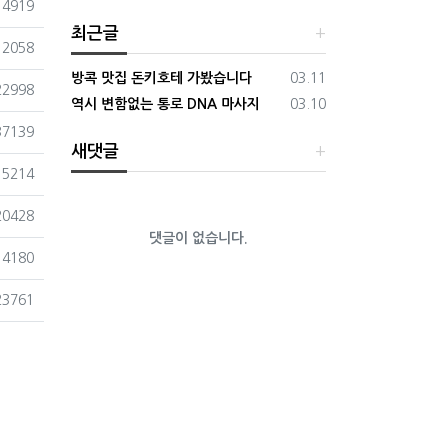
조회
14919
최근글
조회
12058
등록일
방콕 맛집 돈키호테 가봤습니다
03.11
조회
22998
등록일
역시 변함없는 통로 DNA 마사지
03.10
조회
37139
새댓글
조회
15214
조회
20428
댓글이 없습니다.
조회
14180
조회
23761