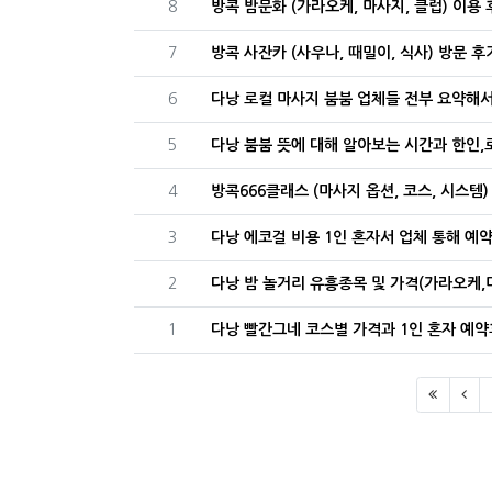
번호
8
방콕 밤문화 (가라오케, 마사지, 클럽) 이용 
번호
7
방콕 사잔카 (사우나, 때밀이, 식사) 방문 후
번호
6
다낭 로컬 마사지 붐붐 업체들 전부 요약해
번호
5
번호
4
방콕666클래스 (마사지 옵션, 코스, 시스템)
번호
3
다낭 에코걸 비용 1인 혼자서 업체 통해 예
번호
2
다낭 밤 놀거리 유흥종목 및 가격(가라오케,
번호
1
다낭 빨간그네 코스별 가격과 1인 혼자 예약
(first)
(pr