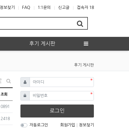
정보찾기
FAQ
1:1문의
신고글
접속자 18
후기 게시판
후기 게시판
필수
아이디
게시물 정렬
게시판 검색
필수
비밀번호
조회
조회
10891
로그인
조회
12418
자동로그인
회원가입
정보찾기