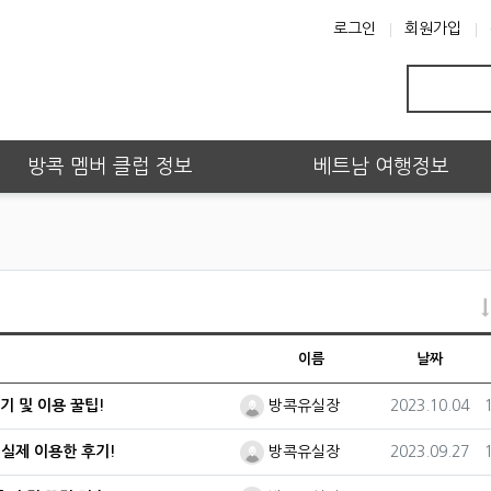
로그인
회원가입
방콕 멤버 클럽 정보
베트남 여행정보
이름
날짜
등록자
등록일
기 및 이용 꿀팁!
방콕유실장
2023.10.04
등록자
등록일
 실제 이용한 후기!
방콕유실장
2023.09.27