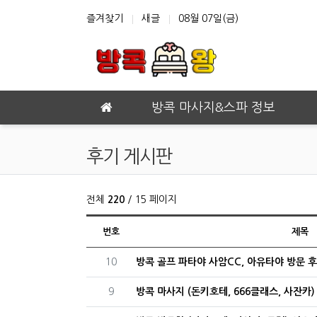
상단 네비
즐겨찾기
새글
08월 07일(금)
메인 메뉴
방콕 마사지&스파 정보
후기 게시판
전체
220
/ 15 페이지
번호
제목
번호
10
방콕 골프 파타야 사암CC, 아유타야 방문 후
번호
9
방콕 마사지 (돈키호테, 666클래스, 사잔카)