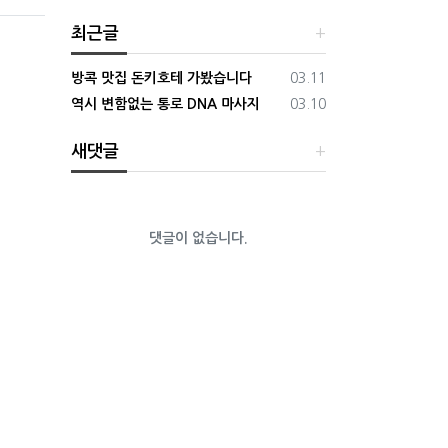
최근글
등록일
방콕 맛집 돈키호테 가봤습니다
03.11
등록일
역시 변함없는 통로 DNA 마사지
03.10
새댓글
댓글이 없습니다.