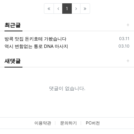
(current)
1
최근글
등록일
방콕 맛집 돈키호테 가봤습니다
03.11
등록일
역시 변함없는 통로 DNA 마사지
03.10
새댓글
댓글이 없습니다.
이용약관
문의하기
PC버전