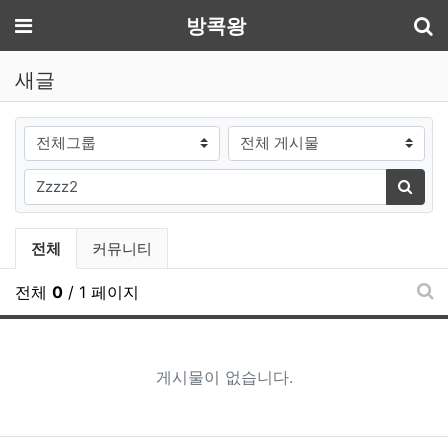
기
메뉴
방콕왕
새글
게시판그룹
검색대상
필수
검색어
검색
전체게시물 그룹 목록
전체
커뮤니티
전체
0
/ 1 페이지
새
게시물이 없습니다.