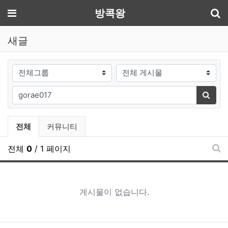
기
메뉴
방콕왕
새글
게시판그룹
검색대상
필수
검색어
검색
전체게시물 그룹 목록
전체
커뮤니티
전체
0
/ 1 페이지
새
게시물이 없습니다.