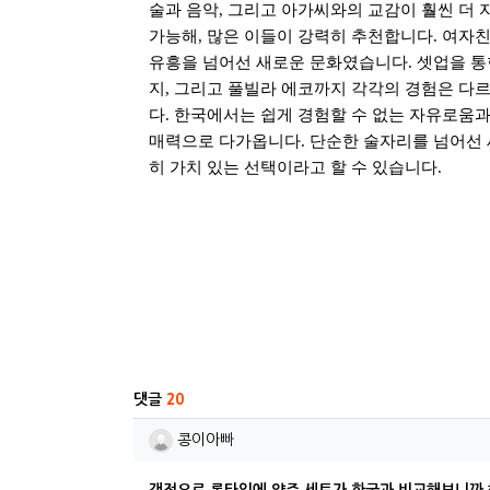
술과 음악
,
그리고 아가씨와의 교감이 훨씬 더
가능해
,
많은 이들이 강력히 추천합니다
.
여자친
유흥을 넘어선 새로운 문화였습니다
.
셋업을 통
지
,
그리고 풀빌라 에코까지 각각의 경험은 다
다
.
한국에서는 쉽게 경험할 수 없는 자유로움
매력으로 다가옵니다
.
단순한 술자리를 넘어선
히 가치 있는 선택이라고 할 수 있습니다
.
관련자료
댓글
20
콩이아빠님의 댓글
콩이아빠
갠적으로 롱타임에 양주 세트가 한국과 비교해보니까 혜