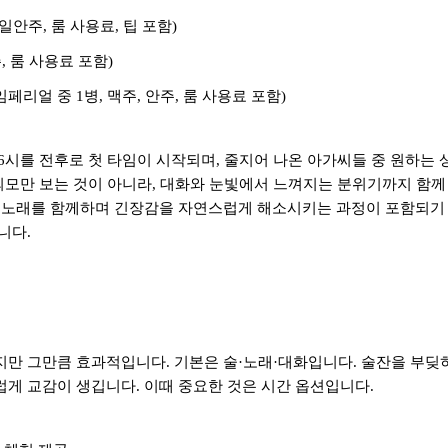
일안주
,
룸 사용료
,
팁 포함
)
주
,
룸 사용료 포함
)
임페리얼 중
1
병
,
맥주
,
안주
,
룸 사용료 포함
)
6
시를 전후로 첫 타임이 시작되며
,
줄지어 나온 아가씨들 중 원하는 
외모만 보는 것이 아니라
,
대화와 눈빛에서 느껴지는 분위기까지 함께
 노래를 함께하며 긴장감을 자연스럽게 해소시키는 과정이 포함되기
집니다
.
지만 그만큼 효과적입니다
.
기본은 술
·
노래
·
대화입니다
.
술잔을 부딪
럽게 교감이 생깁니다
.
이때 중요한 것은 시간 옵션입니다
.