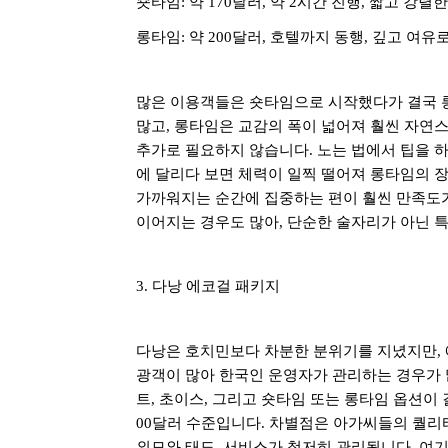
숏타임
:
약
170
달러
,
약
2
시간 진행
,
짧고 강렬한
롱타임
:
약
200
달러
,
호텔까지 동행
,
깊고 여유로
많은 이용객들은 숏타임으로 시작했다가 결국
많고
,
롱타임은 교감의 폭이 넓어져 훨씬 자연스
추가로 필요하지 않습니다
.
노는 법에서 팁을 
에 달리다 보면 체력이 일찍 떨어져 롱타임의 
가까워지는 순간에 집중하는 편이 훨씬 만족도
이어지는 경우도 많아
,
단순한 술자리가 아닌 
3.
다낭 에코걸 패키지
다낭은 호치민보다 차분한 분위기를 지녔지만
,
광객이 많아 한국인 운영자가 관리하는 경우가
트
,
초이스
,
그리고 숏타임 또는 롱타임 옵션이
00
달러 수준입니다
.
차별점은 아가씨들의 퀄리
외모와 태도
,
서비스가 철저히 관리됩니다
.
여기