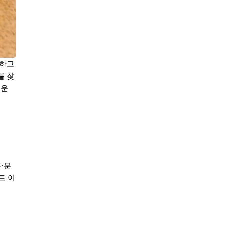
 하고
를 찾
려운
용
·
분
트 이