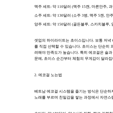
맥주 세트
:
약
110
달러
(
맥주
15
캔
,
마른안주
,
과
소주 세트
:
약
130
달러
(
소주
3
병
,
맥주
5
캔
,
안
양주 세트
:
약
150
달러
(
골든블루
,
스카치블루
,
셋업의 하이라이트는 초이스입니다
.
보통 저녁
를 직접 선택할 수 있습니다
.
초이스는 단순히 
려해야 만족도가 높습니다
.
특히 에코걸은 술과
문에
,
초이스 순간부터 체험의 무게감이 달라
2.
에코걸 노는법
베트남 에코걸 시스템을 즐기는 방식은 단순하
노래를 부르며 친밀감을 쌓는 과정에서 자연스