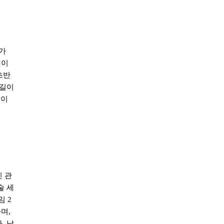
가
팁이
초반
손길이
십이
 관
술 세
임
2
하며
,
다
.
낮