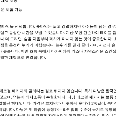
 체험 제공
운 체험 가능
 롱타임을 선택합니다
.
숏타임은 짧고 강렬하지만 아쉬움이 남는 경우
럽고 풍성한 시간을 보낼 수 있습니다
.
계산 또한 단순하여 테이블 
하나 더 드리면
,
술을 처음부터 과하게 마시지 않는 것이 중요합니다
.
장점을 온전히 누리기 어렵습니다
.
분위기를 길게 끌어가며
,
시선과 
가 높습니다
.
이런 흐름 속에서 아가씨와의 키스나 자연스러운 스킨
특별한 체험으로 연결됩니다
.
에코걸 패키지의 퀄리티는 결코 뒤지지 않습니다
.
특히 다낭은 한국인
 많으며
,
덕분에 의사소통이 수월합니다
.
다낭 에코걸 패키지는 보통 
 결합된 형태입니다
.
가격은 호치민과 비슷하게 숏타임
170
달러
,
롱타
티입니다
.
다낭은 첫 타임에 등장하는 라인업의 수준이 높기로 유명
에 더해 다낭은 해변 관광과 자연스럽게 연결된다는 장점이 있습니