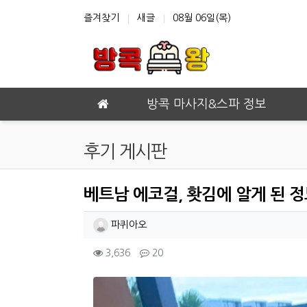
상단 네비
즐겨찾기
새글
08월 06일(목)
메인 메뉴
방콕 마사지&스파 정보
후기 게시판
베트남 에코걸, 홧김에 알게 된 
작성자 정보
작성
파퀴아오
컨텐츠 정보
조회
댓글
3,636
20
본문