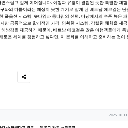
 자연스럽고 깊게 이어집니다
.
여행과 유흥이 결합된 듯한 특별한 체
구와의 다툼이라는 예상치 못한 계기로 알게 된 베트남 에코걸은 단
한 풀옵션 시스템
,
숏타임과 롱타임의 선택
,
다낭에서의 수준 높은 
르지만 공통적으로 합리적인 가격
,
명확한 시스템
,
강렬한 체험을 제
과 해방감을 제공하기 때문에
,
베트남 에코걸은 많은 여행객들에게 특
 새로운 세계를 경험하고 싶다면
,
이 문화를 이해하고 준비하는 것이 
SNS 공유
작성일
2025.10.11 
자스러웠다고 봤음 ,...뽕뽑고 왔음 ㅋ쿄쿄쿄