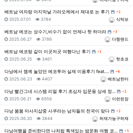
댓글
베트남 여자랑 마지막날 가라오케에서 제대로 논 후기
2
등록일
조회
등록자
2025.07.01
3784
식탁보
댓글
베트남 에코는 성수기,비수기 없이 언제나 핫 하더라
3
등록일
조회
등록자
2025.06.27
3786
다짱랜드
댓글
베트남 에코랑 같이 이곳저곳 여행다닌 후기
1
등록일
조회
등록자
2025.06.25
3461
핫초코
댓글
다낭에서 잼께 놀았던 에코투어 실제 이용후기 feat.…
6
등록일
조회
등록자
2025.06.23
4407
베트남헌터
댓글
다낭 빨간그네 시스템 리얼 후기 초심자 입문용 상세 정…
2
등록일
조회
등록자
2025.06.21
6956
이런된장
댓글
다낭 붐붐 마사지샵중 사쿠라는 남자들의 천국이 맞다
2
등록일
조회
등록자
2025.06.20
3844
허재가농구허재
댓글
다낭여행을 준비한다면 나처럼 특색있는 밤문화 여행 코스…
5